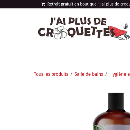
Se rendre au contenu
Retrait gratuit
en bou​​​​​​tique "J'ai plus de cro
Les univers
Nouvea
Tous les produits
Salle de bains
Hygiène e