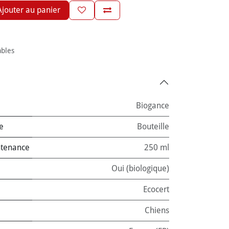
jouter au panier
ables
Biogance
e
Bouteille
ntenance
250 ml
Oui (biologique)
Ecocert
Chiens