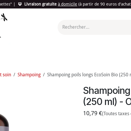
quettes"
|
Livraison gratuite
à domicile
(à partir de 90 euros d'acha
utés
Promotions
Le "Made in France"
Le "Bio"
c'est l
t soin
Shampoing
Shampoing poils longs EcoSoin Bio (250 
Shampoing p
(250 ml) - 
10,79
€
(Toutes taxes