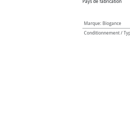
Pays de fabrication
Marque
:
Biogance
Conditionnement / Ty
Conditionnement / Co
Bio ?
:
Oui (biologique)
Labels
:
Ecocert
Animal de destination
Pays de fabrication
:
Fr
Code-barres:
3760225
Référence interne:
113