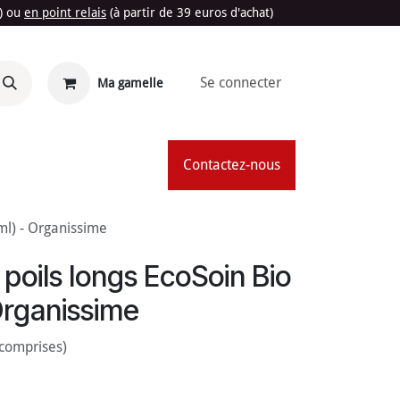
t) ou
en point relais
(à partir de 39 euros d'achat)
Se connecter
Ma gamelle
'Été
Contactez-nous
ml) - Organissime
oils longs EcoSoin Bio
Organissime
 comprises)