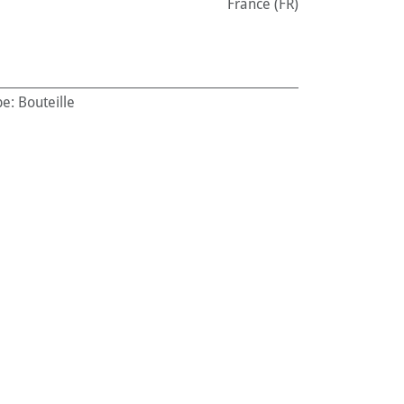
France (FR)
pe
:
Bouteille
ntenance
:
250 ml
:
Chiens
ance (FR)
980767
74