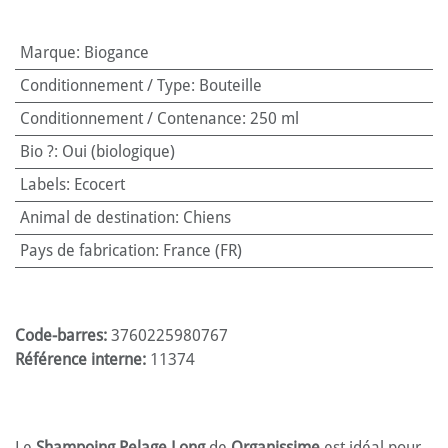
Marque
:
Biogance
Conditionnement / Type
:
Bouteille
Conditionnement / Contenance
:
250 ml
Bio ?
:
Oui (biologique)
Labels
:
Ecocert
Animal de destination
:
Chiens
Pays de fabrication
:
France (FR)
Code-barres:
3760225980767
Référence interne:
11374
Le
Shampoing Pelage Long
de
Organissime
est idéal pour