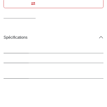
Ajouter pour comparer
Conditions générales
Livraison : 2-3 jours ouvrables
Spécifications
Marque
Chuckit
Taille
M
Animal de
Chiens
destination
Type de
A lancer
jouets