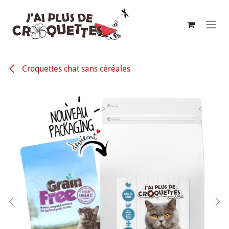
Se rendre au contenu
Croquettes chat sans céréales