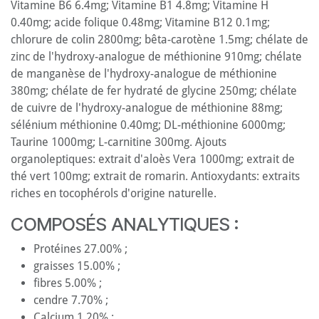
Vitamine B6 6.4mg; Vitamine B1 4.8mg; Vitamine H
0.40mg; acide folique 0.48mg; Vitamine B12 0.1mg;
chlorure de colin 2800mg; bêta-carotène 1.5mg; chélate de
zinc de l'hydroxy-analogue de méthionine 910mg; chélate
de manganèse de l'hydroxy-analogue de méthionine
380mg; chélate de fer hydraté de glycine 250mg; chélate
de cuivre de l'hydroxy-analogue de méthionine 88mg;
sélénium méthionine 0.40mg; DL-méthionine 6000mg;
Taurine 1000mg; L-carnitine 300mg. Ajouts
organoleptiques: extrait d'aloès Vera 1000mg; extrait de
thé vert 100mg; extrait de romarin. Antioxydants: extraits
riches en tocophérols d'origine naturelle.
COMPOSÉS ANALYTIQUES :
Protéines 27.00% ;
graisses 15.00% ;
fibres 5.00% ;
cendre 7.70% ;
Calcium 1.20% ;