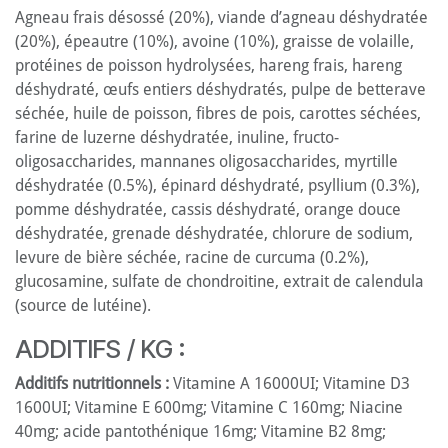
Agneau frais désossé (20%), viande d’agneau déshydratée
(20%), épeautre (10%), avoine (10%), graisse de volaille,
protéines de poisson hydrolysées, hareng frais, hareng
déshydraté, œufs entiers déshydratés, pulpe de betterave
séchée, huile de poisson, fibres de pois, carottes séchées,
farine de luzerne déshydratée, inuline, fructo-
oligosaccharides, mannanes oligosaccharides, myrtille
déshydratée (0.5%), épinard déshydraté, psyllium (0.3%),
pomme déshydratée, cassis déshydraté, orange douce
déshydratée, grenade déshydratée, chlorure de sodium,
levure de bière séchée, racine de curcuma (0.2%),
glucosamine, sulfate de chondroitine, extrait de calendula
(source de lutéine).
ADDITIFS / KG :
Additifs nutritionnels :
Vitamine A 16000UI; Vitamine D3
1600UI; Vitamine E 600mg; Vitamine C 160mg; Niacine
40mg; acide pantothénique 16mg; Vitamine B2 8mg;