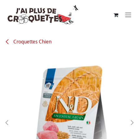
Se rendre au contenu
Croquettes Chien