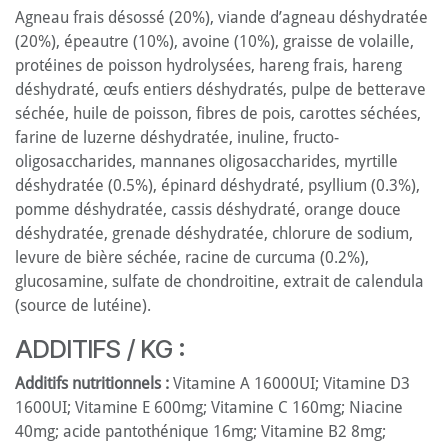
Agneau frais désossé (20%), viande d’agneau déshydratée
(20%), épeautre (10%), avoine (10%), graisse de volaille,
protéines de poisson hydrolysées, hareng frais, hareng
déshydraté, œufs entiers déshydratés, pulpe de betterave
séchée, huile de poisson, fibres de pois, carottes séchées,
farine de luzerne déshydratée, inuline, fructo-
oligosaccharides, mannanes oligosaccharides, myrtille
déshydratée (0.5%), épinard déshydraté, psyllium (0.3%),
pomme déshydratée, cassis déshydraté, orange douce
déshydratée, grenade déshydratée, chlorure de sodium,
levure de bière séchée, racine de curcuma (0.2%),
glucosamine, sulfate de chondroitine, extrait de calendula
(source de lutéine).
ADDITIFS / KG :
Additifs nutritionnels :
Vitamine A 16000UI; Vitamine D3
1600UI; Vitamine E 600mg; Vitamine C 160mg; Niacine
40mg; acide pantothénique 16mg; Vitamine B2 8mg;