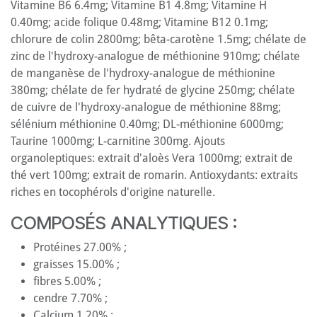
Vitamine B6 6.4mg; Vitamine B1 4.8mg; Vitamine H
0.40mg; acide folique 0.48mg; Vitamine B12 0.1mg;
chlorure de colin 2800mg; bêta-carotène 1.5mg; chélate de
zinc de l'hydroxy-analogue de méthionine 910mg; chélate
de manganèse de l'hydroxy-analogue de méthionine
380mg; chélate de fer hydraté de glycine 250mg; chélate
de cuivre de l'hydroxy-analogue de méthionine 88mg;
sélénium méthionine 0.40mg; DL-méthionine 6000mg;
Taurine 1000mg; L-carnitine 300mg. Ajouts
organoleptiques: extrait d'aloès Vera 1000mg; extrait de
thé vert 100mg; extrait de romarin. Antioxydants: extraits
riches en tocophérols d'origine naturelle.
COMPOSÉS ANALYTIQUES :
Protéines 27.00% ;
graisses 15.00% ;
fibres 5.00% ;
cendre 7.70% ;
Calcium 1.20% ;