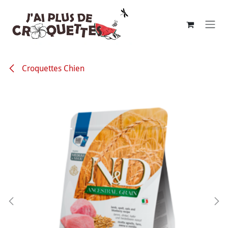
Se rendre au contenu
Croquettes Chien