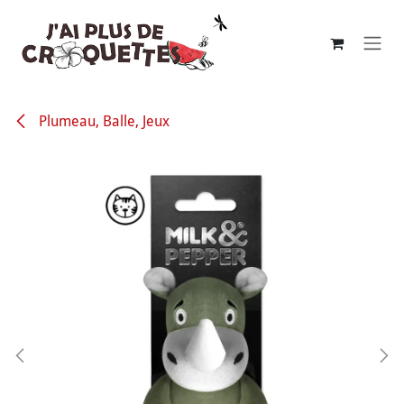
Se rendre au contenu
Plumeau, Balle, Jeux