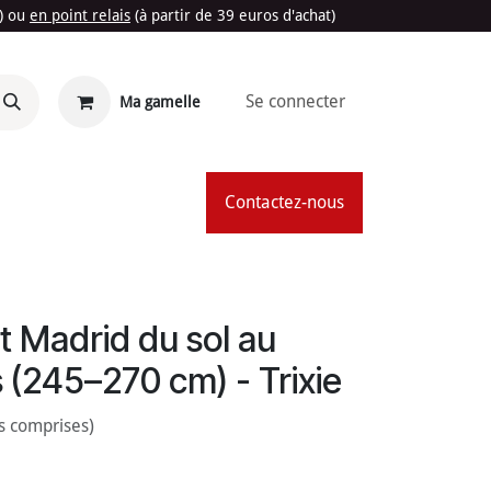
t) ou
en point relais
(à partir de 39 euros d'achat)
Se connecter
Ma gamelle
'Été
Contactez-nous
t Madrid du sol au
s (245–270 cm) - Trixie
s comprises)