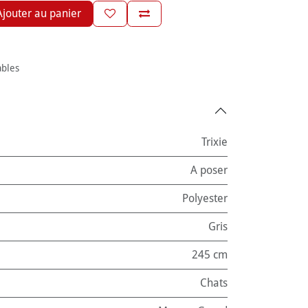
jouter au panier
ables
Trixie
A poser
Polyester
Gris
245 cm
Chats