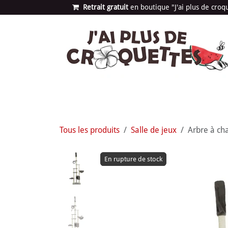
Se rendre au contenu
Retrait gratuit
en bou​​​​​​tique "J'ai plus de cro
Les univers
Nouvea
Tous les produits
Salle de jeux
Arbre à cha
En rupture de stock
En rupture de stock