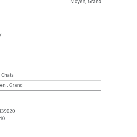
Moyen
,
Grand
r
:
Chats
en
,
Grand
439020
40