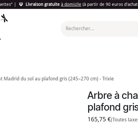
quettes"
|
Livraison gratuite
à domicile
(à partir de 90 euros d'acha
utés
Promotions
Le "Made in France"
Le "Bio"
c'est l
t Madrid du sol au plafond gris (245–270 cm) - Trixie
Arbre à cha
plafond gri
165,75
€
(Toutes taxe