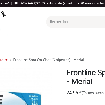
quettes"
|
Livraison gratuite
à domicile
(à partir de 90 euros d'acha
utés
Promotions
Le "Made in France"
Le "Bio"
c'est l
taire
Frontline Spot On Chat (6 pipettes) - Merial
Frontline S
- Merial
24,96
€
(Toutes taxes