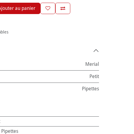
jouter au panier
ables
Merial
Petit
Pipettes
t
:
Pipettes