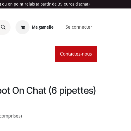
t) ou
en point relais
(à partir de 39 euros d'achat)
Se connecter
Ma gamelle
'Été
Contactez-nous
pot On Chat (6 pipettes)
 comprises)