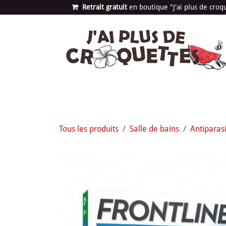
Se rendre au contenu
Retrait gratuit
en bou​​​​​​tique "J'ai plus de cro
Les univers
Nouvea
Tous les produits
Salle de bains
Antiparasi