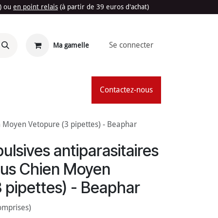
t) ou
en point relais
(à partir de 39 euros d'achat)
Se connecter
Ma gamelle
'Été
Contactez-nous
en Moyen Vetopure (3 pipettes) - Beaphar
ulsives antiparasitaires
ptus Chien Moyen
 pipettes) - Beaphar
omprises)