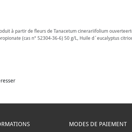
duit à partir de fleurs de Tanacetum cinerariifolium ouverteer
ropionate (cas n° 52304-36-6) 50 g/L, Huile d´eucalyptus citrio
éresser
ORMATIONS
MODES DE PAIEMENT