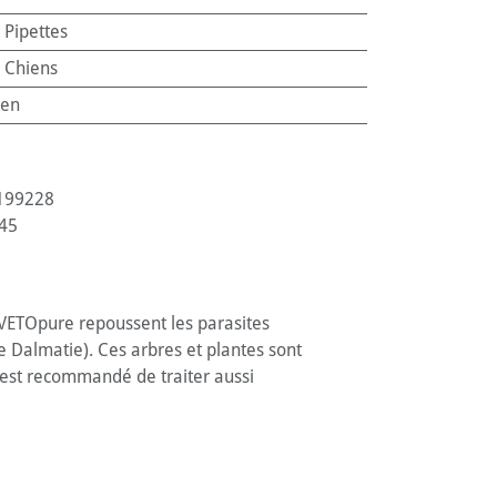
:
Pipettes
:
Chiens
en
199228
45
 VETOpure repoussent les parasites
e Dalmatie). Ces arbres et plantes sont
l est recommandé de traiter aussi