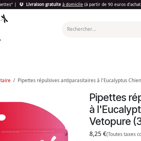
quettes"
|
Livraison gratuite
à domicile
(à partir de 90 euros d'acha
utés
Promotions
Le "Made in France"
Le "Bio"
c'est l
taire
Pipettes répulsives antiparasitaires à l'Eucalyptus Chi
Pipettes rép
à l'Eucaly
Vetopure (3
8,25
€
(Toutes taxes c