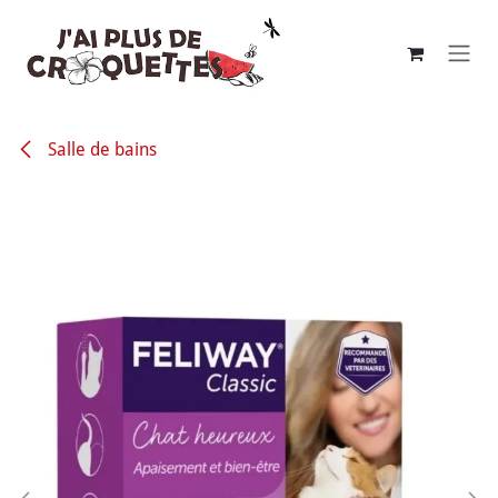
Se rendre au contenu
Salle de bains