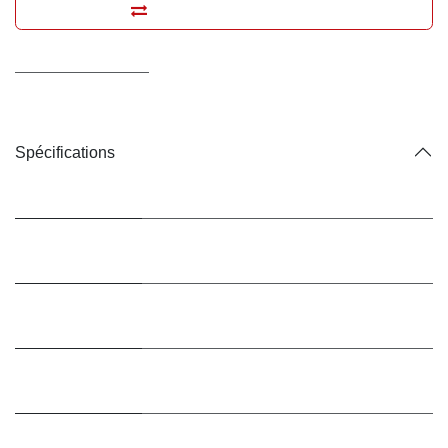
Ajouter pour comparer
Conditions générales
Livraison : 2-3 jours ouvrables
Spécifications
Marque
Ceva
Conditionnement
Flacon
/ Type
Conditionnement
48 ml
/ Contenance
Animal de
Chats
destination
Soin spécifique
Gestion du stress