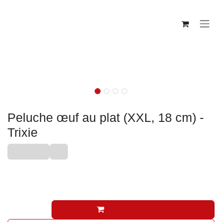
Se rendre au contenu
Peluche
NEW
NEW
Peluche œuf au plat (XXL, 18 cm) -
Trixie
Nouveauté
Été
6,58
€
(Toutes taxes comprises)
Ajouter au panier