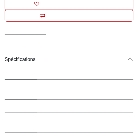
Ajouter à la liste de souhaits
Ajouter pour comparer
Conditions générales
Livraison : 2-3 jours ouvrables
Spécifications
Marque
Trixie
Type de
Peluche
jouets
Forme
Oeuf
Jouet sonore
Oui (jouet sonore)
?