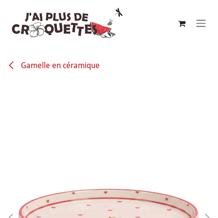
Se rendre au contenu
Gamelle en céramique