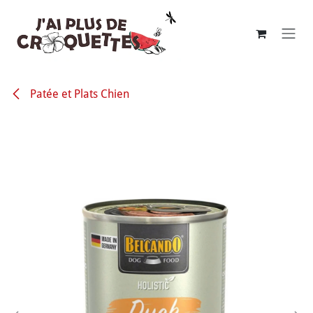
Se rendre au contenu
Patée et Plats Chien