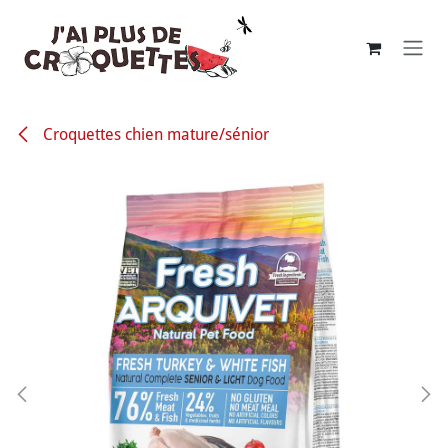
Se rendre au contenu
Croquettes chien mature/sénior