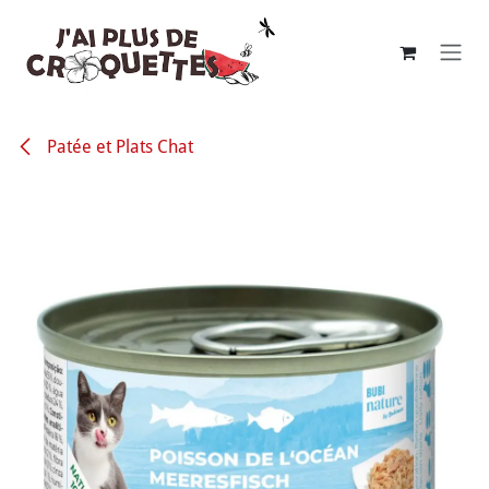
Se rendre au contenu
Patée et Plats Chat