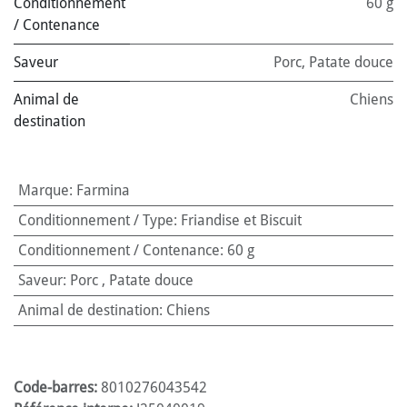
Conditionnement
60 g
/ Contenance
Saveur
Porc
,
Patate douce
Animal de
Chiens
destination
Marque
:
Farmina
Conditionnement / Type
:
Friandise et Biscuit
Conditionnement / Contenance
:
60 g
Saveur
:
Porc
,
Patate douce
Animal de destination
:
Chiens
Code-barres:
8010276043542