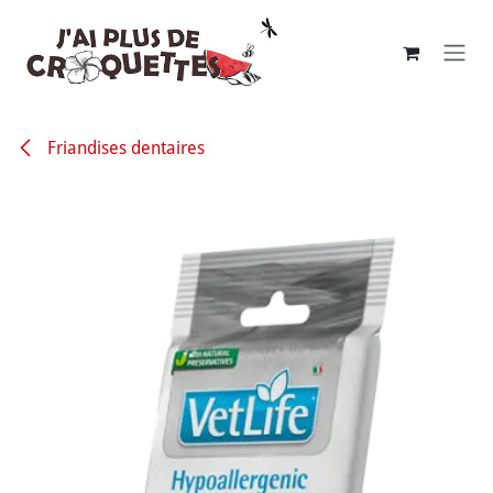
Se rendre au contenu
Friandises dentaires