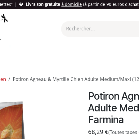
quettes"
|
Livraison gratuite
à domicile
(à partir de 90 euros d'acha
utés
Promotions
Le "Made in France"
Le "Bio"
c'est l
ien
Potiron Agneau & Myrtille Chien Adulte Medium/Maxi (12
Potiron Agn
Adulte Medi
Farmina
68,29
€
(Toutes taxes