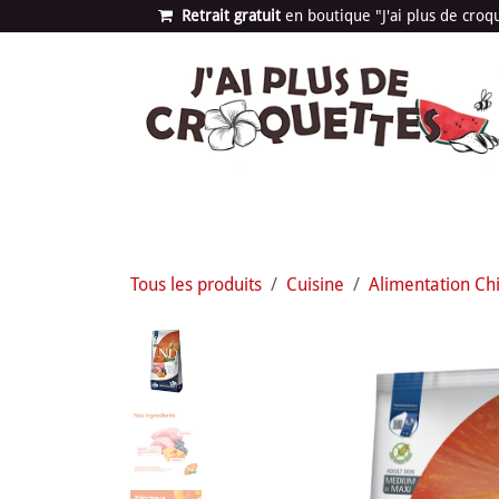
Se rendre au contenu
Retrait gratuit
en bou​​​​​​tique "J'ai plus de cro
Les univers
Nouvea
Tous les produits
Cuisine
Alimentation Ch