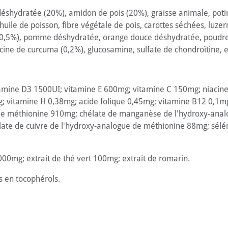
éshydratée (20%), amidon de pois (20%), graisse animale, potir
uile de poisson, fibre végétale de pois, carottes séchées, luzern
(0,5%), pomme déshydratée, orange douce déshydratée, poudre d
ine de curcuma (0,2%), glucosamine, sulfate de chondroïtine, ex
amine D3 1500UI; vitamine E 600mg; vitamine C 150mg; niacin
; vitamine H 0,38mg; acide folique 0,45mg; vitamine B12 0,1mg
 de méthionine 910mg; chélate de manganèse de l'hydroxy-anal
late de cuivre de l'hydroxy-analogue de méthionine 88mg; sé
000mg; extrait de thé vert 100mg; extrait de romarin.
es en tocophérols.