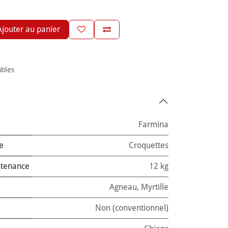
jouter au panier
ables
Farmina
e
Croquettes
ntenance
12 kg
Agneau
,
Myrtille
Non (conventionnel)