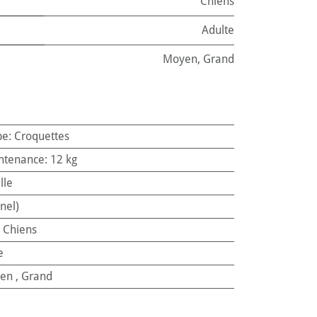
Chiens
Adulte
Moyen
,
Grand
pe
:
Croquettes
ntenance
:
12 kg
lle
nel)
:
Chiens
e
en
,
Grand