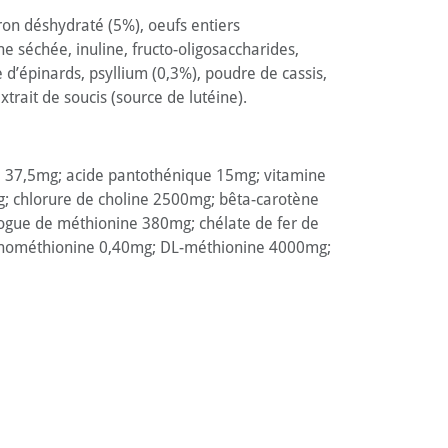
on déshydraté (5%), oeufs entiers
e séchée, inuline, fructo-oligosaccharides,
’épinards, psyllium (0,3%), poudre de cassis,
trait de soucis (source de lutéine).
e 37,5mg; acide pantothénique 15mg; vitamine
; chlorure de choline 2500mg; bêta-carotène
ogue de méthionine 380mg; chélate de fer de
lénométhionine 0,40mg; DL-méthionine 4000mg;