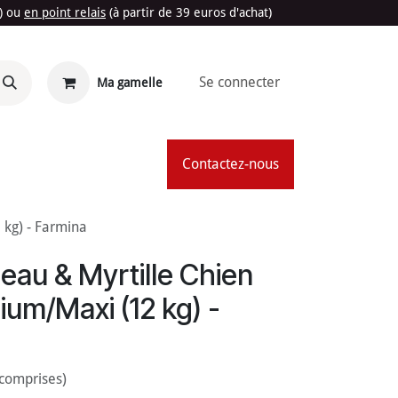
t) ou
en point relais
(à partir de 39 euros d'achat)
Se connecter
Ma gamelle
'Été
Contactez-nous
 kg) - Farmina
eau & Myrtille Chien
um/Maxi (12 kg) -
 comprises)