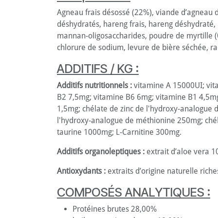
Agneau frais désossé (22%), viande d’agneau d
déshydratés, hareng frais, hareng déshydraté, h
mannan-oligosaccharides, poudre de myrtille 
chlorure de sodium, levure de bière séchée, rac
ADDITIFS / KG :
Additifs nutritionnels :
vitamine A 15000UI; vit
B2 7,5mg; vitamine B6 6mg; vitamine B1 4,5mg
1,5mg; chélate de zinc de l'hydroxy-analogue
l'hydroxy-analogue de méthionine 250mg; ché
taurine 1000mg; L-Carnitine 300mg.
Additifs organoleptiques :
extrait d’aloe vera 1
Antioxydants :
extraits d’origine naturelle rich
COMPOSÉS ANALYTIQUES :
Protéines brutes 28,00%