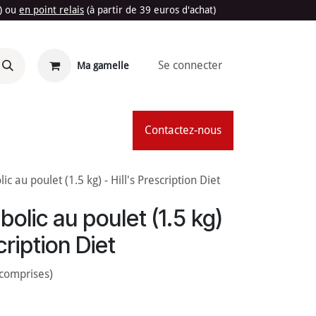
t) ou
en point relais
(à partir de 39 euros d'achat)
Se connecter
Ma gamelle
'Été
Contactez-nous
c au poulet (1.5 kg) - Hill's Prescription Diet
bolic au poulet (1.5 kg)
cription Diet
 comprises)