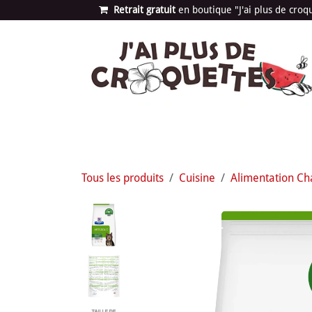
Se rendre au contenu
Retrait gratuit
en bou​​​​​​tique "J'ai plus de cro
Les univers
Nouvea
Tous les produits
Cuisine
Alimentation Ch