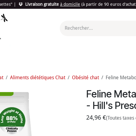
quettes"
|
Livraison gratuite
à domicile
(à partir de 90 euros d'acha
utés
Promotions
Le "Made in France"
Le "Bio"
c'est l
at
Aliments diététiques Chat
Obésité chat
Feline Metaboli
Feline Meta
- Hill's Pres
24,96
€
(Toutes taxes