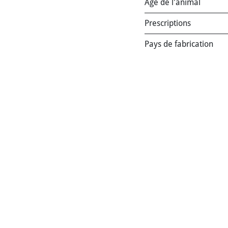
Age de l'animal
Prescriptions
Pays de fabrication
Marque
:
Hill's Prescri
Conditionnement / Ty
Conditionnement / Co
Saveur
:
Poulet
Bio ?
:
Non (convention
Animal de destination
Age de l'animal
:
Adult
Prescriptions
:
Gestion 
Pays de fabrication
:
Un