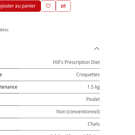
jouter au panier
ables
Hill's Prescription Diet
e
Croquettes
ntenance
1.5 kg
Poulet
Non (conventionnel)
Chats