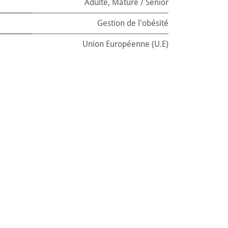
Adulte
,
Mature / Sénior
Gestion de l'obésité
Union Européenne (U.E)
ption Diet
pe
:
Croquettes
ntenance
:
1.5 kg
nel)
:
Chats
e
,
Mature / Sénior
de l'obésité
ion Européenne (U.E)