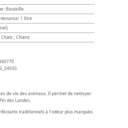
pe
:
Bouteille
ntenance
:
1 litre
nel)
:
Chats
,
Chiens
040770
6_24555
es de vie des animaux. Il permet de nettoyer
 Pin des Landes.
nfectants traditionnels à l'odeur plus marquée.