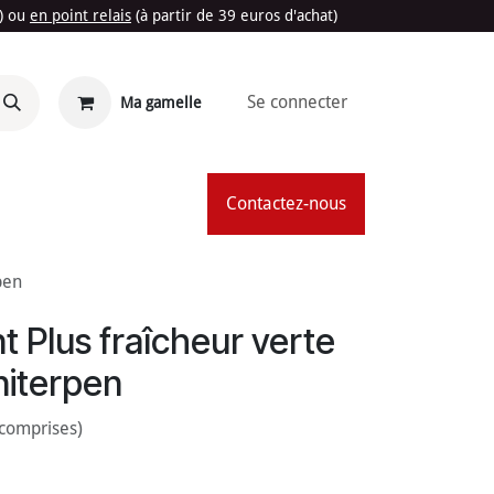
t) ou
en point relais
(à partir de 39 euros d'achat)
Se connecter
Ma gamelle
'Été
Contactez-nous
pen
t Plus fraîcheur verte
aniterpen
 comprises)