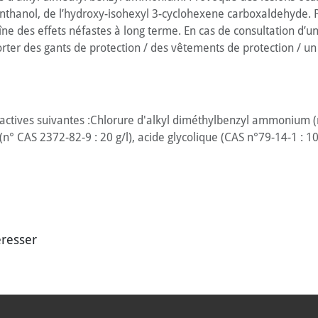
thanol, de l’hydroxy-isohexyl 3-cyclohexene carboxaldehyde. P
e des effets néfastes à long terme. En cas de consultation d’un
 Porter des gants de protection / des vêtements de protection / 
actives suivantes :Chlorure d'alkyl diméthylbenzyl ammonium (n
 CAS 2372-82-9 : 20 g/l), acide glycolique (CAS n°79-14-1 : 10,
éresser