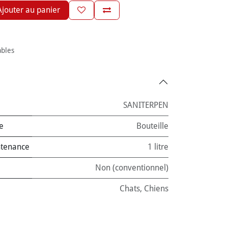
jouter au panier
ables
SANITERPEN
e
Bouteille
ntenance
1 litre
Non (conventionnel)
Chats
,
Chiens