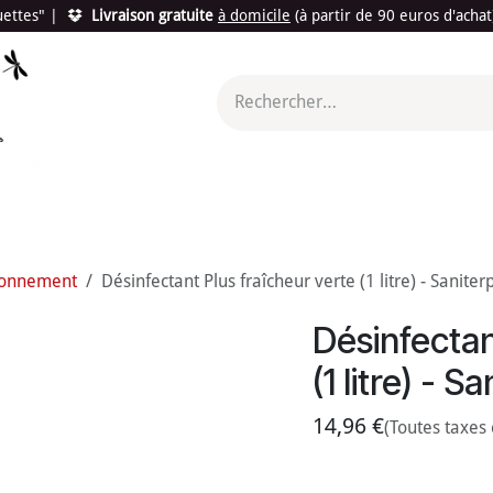
quettes"
|
Livraison gratuite
à domicile
(à partir de 90 euros d'acha
utés
Promotions
Le "Made in France"
Le "Bio"
c'est l
ronnement
Désinfectant Plus fraîcheur verte (1 litre) - Saniter
Désinfectan
(1 litre) - S
14,96
€
(Toutes taxes