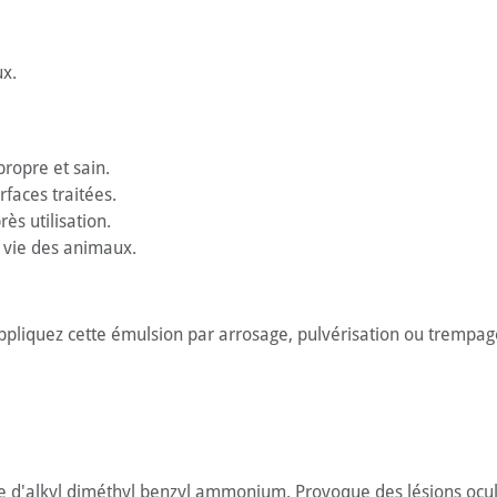
ux.
ropre et sain.
rfaces traitées.
ès utilisation.
e vie des animaux.
 appliquez cette émulsion par arrosage, pulvérisation ou trempage
ure d'alkyl diméthyl benzyl ammonium. Provoque des lésions ocul