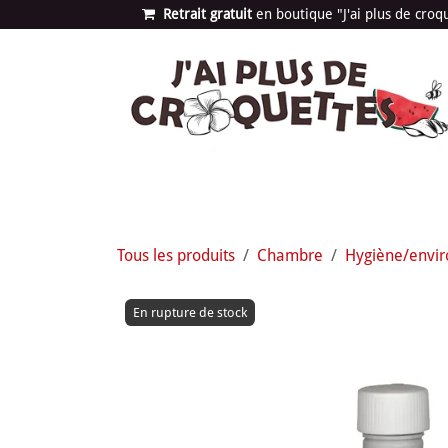
Se rendre au contenu
Retrait gratuit
en bou​​​​​​tique "J'ai plus de cro
Les univers
Nouvea
Tous les produits
Chambre
Hygiène/envi
En rupture de stock