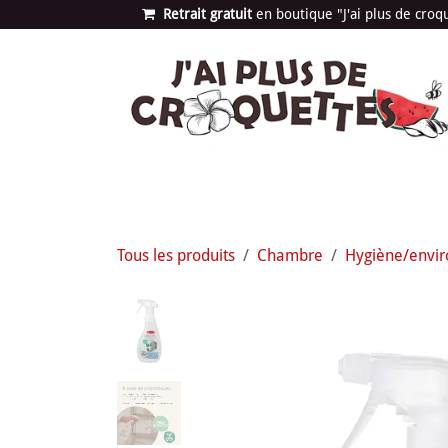
Se rendre au contenu
Retrait gratuit
en bou​​​​​​tique "J'ai plus de cro
Les univers
Nouvea
Tous les produits
Chambre
Hygiène/envi