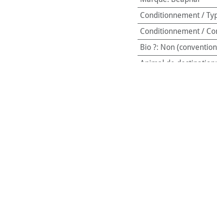
Conditionnement / Ty
Conditionnement / Co
Bio ?
:
Non (convention
Animal de destination
Code-barres:
8711231
Référence interne:
554
nement de votre animal avec le
Multi-Nettoyant aux probiotique
les allergènes tout en contribuant à maintenir un microbiome éq
ers avec animaux :
ne hygiène optimale tout en respectant les zones fréquemment 