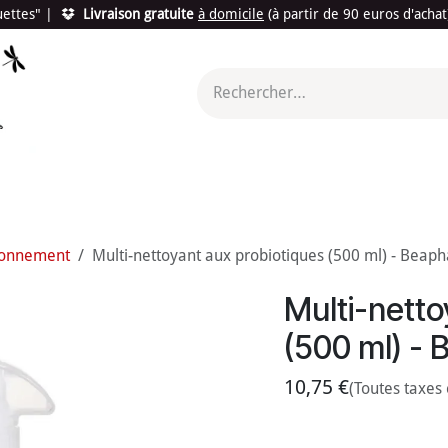
quettes"
|
Livraison gratuite
à domicile
(à partir de 90 euros d'acha
utés
Promotions
Le "Made in France"
Le "Bio"
c'est l
ronnement
Multi-nettoyant aux probiotiques (500 ml) - Beaph
Multi-netto
(500 ml) - 
10,75
€
(Toutes taxes