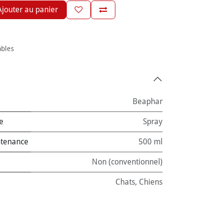
jouter au panier
ables
Beaphar
e
Spray
ntenance
500 ml
Non (conventionnel)
Chats
,
Chiens