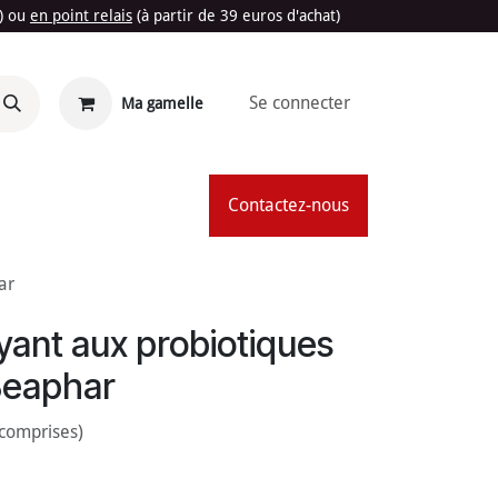
t) ou
en point relais
(à partir de 39 euros d'achat)
Se connecter
Ma gamelle
'Été
Contactez-nous
ar
yant aux probiotiques
Beaphar
 comprises)