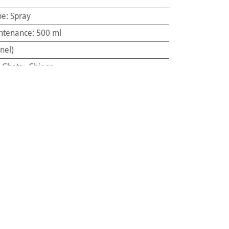
pe
:
Spray
ntenance
:
500 ml
nel)
:
Chats
,
Chiens
122288
60
s Beaphar
. Ce spray nettoyant polyvalent
uilibré dans votre maison.
utilisées par vos compagnons. Il élimine