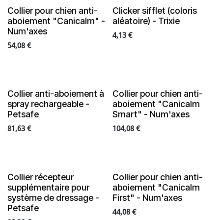
Collier pour chien anti-
Clicker sifflet (coloris
En rupture de stock
aboiement "Canicalm" -
aléatoire) - Trixie
Num'axes
4,13
€
54,08
€
Collier anti-aboiement à
Collier pour chien anti-
spray rechargeable -
aboiement "Canicalm
Petsafe
Smart" - Num'axes
81,63
€
104,08
€
Collier récepteur
Collier pour chien anti-
En rupture de stock
supplémentaire pour
aboiement "Canicalm
système de dressage -
First" - Num'axes
Petsafe
44,08
€