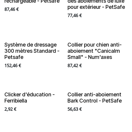
rechargeable - Petsafe
des aboiements de luxe
pour extérieur - PetSafe
87,46
€
77,46
€
Système de dressage
Collier pour chien anti-
En rupture de stock
300 mètres Standard -
aboiement "Canicalm
Petsafe
Small" - Num'axes
152,46
€
87,42
€
Clicker d'éducation -
Collier anti-aboiement
En rupture de stock
Ferribiella
Bark Control - PetSafe
2,92
€
56,63
€