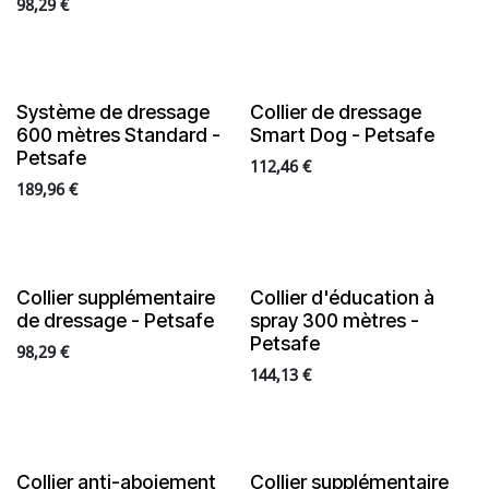
98,29
€
Système de dressage
Collier de dressage
600 mètres Standard -
Smart Dog - Petsafe
Petsafe
112,46
€
189,96
€
Collier supplémentaire
Collier d'éducation à
de dressage - Petsafe
spray 300 mètres -
Petsafe
98,29
€
144,13
€
Collier anti-aboiement
Collier supplémentaire
En rupture de stock