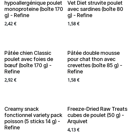
hypoallergénique poulet
Vet Diet struvite poulet
monoproteine (boîte 170
avec sardines (boîte 80
g) - Refine
g) - Refine
2,42
€
1,58
€
NEW
NEW
Pâtée chien Classic
Pâtée double mousse
poulet avec foies de
pour chat thon avec
bœuf (boîte 170 g) -
crevettes (boîte 85 g) -
Refine
Refine
2,92
€
1,58
€
NEW
NEW
Creamy snack
Freeze-Dried Raw Treats
fonctionnel variety pack
cubes de poulet (50 g) -
poisson (5 sticks 14 g) -
Arquivet
Refine
4,13
€