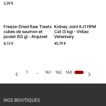
2,29
€
NEW
NEW
Freeze-Dried Raw Treats
Kidney Joint KJ1 HPM
cubes de saumon et
Cat (3 kg) - Virbac
poulet (50 g) - Arquivet
Veterinary
4,13
€
45,79
€
1
…
161
162
163
164
NOS B
OUTIQUES