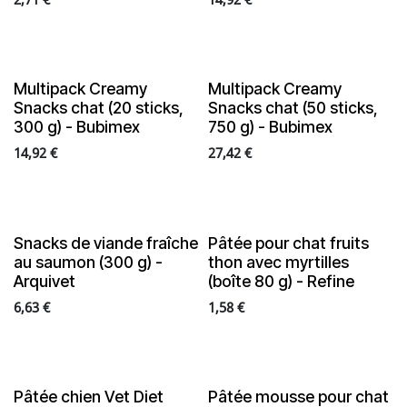
NEW
NEW
Multipack Creamy
Multipack Creamy
Snacks chat (20 sticks,
Snacks chat (50 sticks,
300 g) - Bubimex
750 g) - Bubimex
14,92
€
27,42
€
NEW
NEW
Snacks de viande fraîche
Pâtée pour chat fruits
au saumon (300 g) -
thon avec myrtilles
Arquivet
(boîte 80 g) - Refine
6,63
€
1,58
€
NEW
NEW
Pâtée chien Vet Diet
Pâtée mousse pour chat