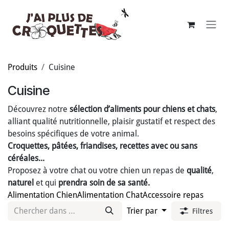
Se rendre au contenu
Produits
Cuisine
Cuisine
Découvrez notre
sélection d’aliments pour chiens et chats
,
alliant qualité nutritionnelle, plaisir gustatif et respect des
besoins spécifiques de votre animal.
Croquettes, pâtées, friandises, recettes avec ou sans
céréales...
Proposez à votre chat ou votre chien un repas de
qualité
,
naturel
et qui
prendra soin de sa santé.
Alimentation Chien
Alimentation Chat
Accessoire repas
Trier par
Filtres