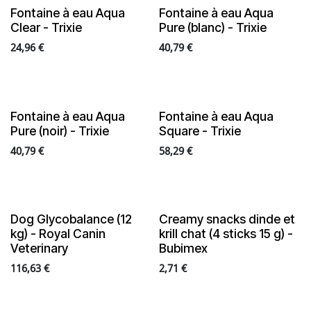
NEW
NEW
Fontaine à eau Aqua
Fontaine à eau Aqua
Clear - Trixie
Pure (blanc) - Trixie
24,96
€
40,79
€
NEW
NEW
Fontaine à eau Aqua
Fontaine à eau Aqua
Pure (noir) - Trixie
Square - Trixie
40,79
€
58,29
€
NEW
NEW
Dog Glycobalance (12
Creamy snacks dinde et
kg) - Royal Canin
krill chat (4 sticks 15 g) -
Veterinary
Bubimex
116,63
€
2,71
€