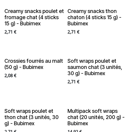
NEW
NEW
Creamy snacks poulet et
Creamy snacks thon
fromage chat (4 sticks
chaton (4 sticks 15 g) -
15 g) - Bubimex
Bubimex
2,71
€
2,71
€
NEW
NEW
Crossies fourrés au malt
Soft wraps poulet et
(50 g) - Bubimex
saumon chat (3 unités,
30 g) - Bubimex
2,08
€
2,71
€
NEW
NEW
Soft wraps poulet et
Multipack soft wraps
thon chat (3 unités, 30
chat (20 unités, 200 g) -
g) - Bubimex
Bubimex
2,71
€
14,92
€