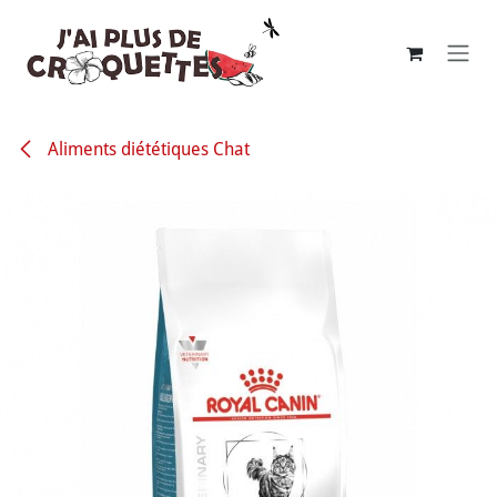
Se rendre au contenu
Aliments diététiques Chat