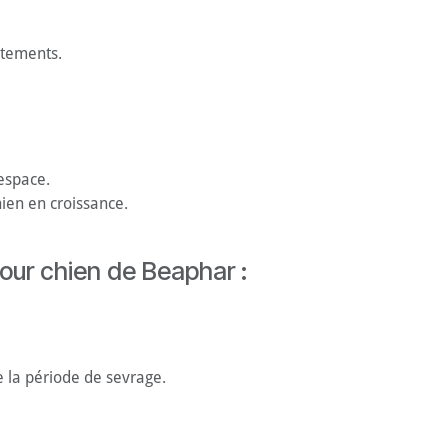
aitements.
’espace.
hien en croissance.
our chien de Beaphar :
e la période de sevrage.