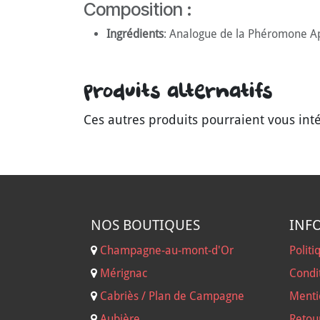
Composition :
Ingrédients
: Analogue de la Phéromone Ap
Produits alternatifs
Ces autres produits pourraient vous int
NOS B
OUTIQUES
INF
Champagne-au-mont-d'Or
Politi
Mérignac
Condi
Cabriès / Plan de Campagne
Menti
Aubière
Retou