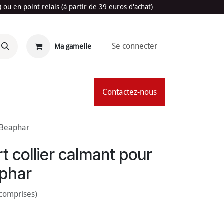
t) ou
en point relais
(à partir de 39 euros d'achat)
Se connecter
Ma gamelle
'Été
Contactez-nous
- Beaphar
 collier calmant pour
aphar
 comprises)