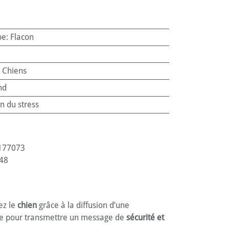
pe
:
Flacon
:
Chiens
nd
n du stress
177073
48
ez le
chien
grâce à la diffusion d’une
nue pour transmettre un message de
sécurité et