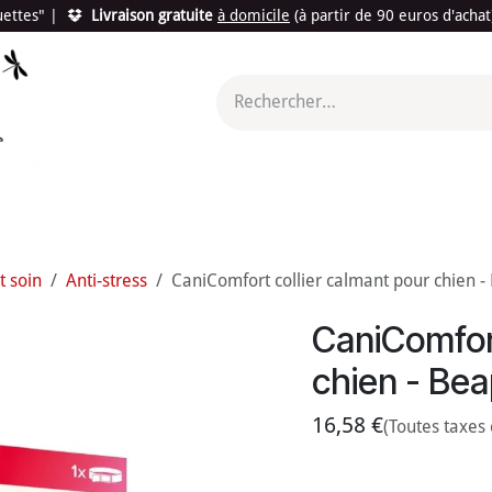
quettes"
|
Livraison gratuite
à domicile
(à partir de 90 euros d'acha
utés
Promotions
Le "Made in France"
Le "Bio"
c'est l
t soin
Anti-stress
CaniComfort collier calmant pour chien 
CaniComfort
chien - Be
16,58
€
(Toutes taxes