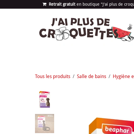
Se rendre au contenu
Retrait gratuit
en bou​​​​​​tique "J'ai plus de cro
Les univers
Nouvea
Tous les produits
Salle de bains
Hygiène e