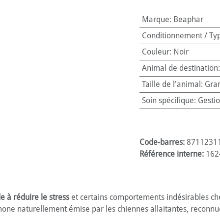
Marque
:
Beaphar
Conditionnement / Ty
Couleur
:
Noir
Animal de destination
Taille de l'animal
:
Gra
Soin spécifique
:
Gestio
Code-barres:
8711231
Référence interne:
162
e à réduire le stress
et certains comportements indésirables ch
omone naturellement émise par les chiennes allaitantes, recon