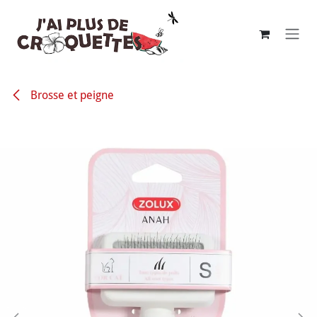
Se rendre au contenu
Brosse et peigne