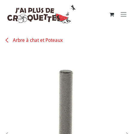
Se rendre au contenu
Arbre à chat et Poteaux