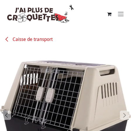
Se rendre au contenu
Caisse de transport